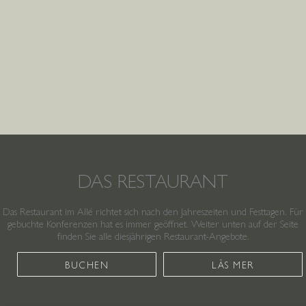
DAS RESTAURANT
Das Restaurant im Allé richtet sich nach den Jahreszeiten und Festtagen. Für
gebuchte Konferenzen hat es immer geöffnet. Weiter unten auf der Seite
finden Sie alle diesjährigen Restaurant-Angebote.
BUCHEN
LÄS MER